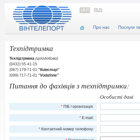
UKR
RUS
Про нас
Послуги т
Техпідтримка
Техпідтримка
(цілодобово)
(0432) 55-41-15
(
067) 179-71-01
"Киї
встар"
(099) 717-71-01
"Vodafone"
Питання до фахівців з техпідтримки:
Особисті дані
*
ПІБ / організація:
*
E-mail:
*
Контактний номер телефону: