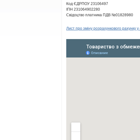
Код ЄДРПОУ 23106497
ІПН 231064902280
Свідоцтво платника ПДВ №01828980
Лист про змiну розрахункового рахунку у