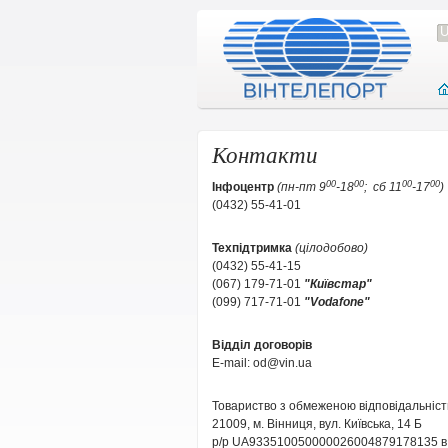
Контакти
00
00
00
00
Інфоцентр
(
пн-пт 9
-18
; сб 11
-17
)
(0432) 55-41-01
Техпідтримка
(цілодобово)
(0432) 55-41-15
(
067) 179-71-01
"Киї
встар"
(099) 717-71-01
"Vodafone"
Вiддiл договорiв
E-mail: od@vin.ua
Товариство з обмеженою відповідальніс
21009, м. Вінниця, вул. Київська, 14 Б
р/р UA933510050000026004879178135 