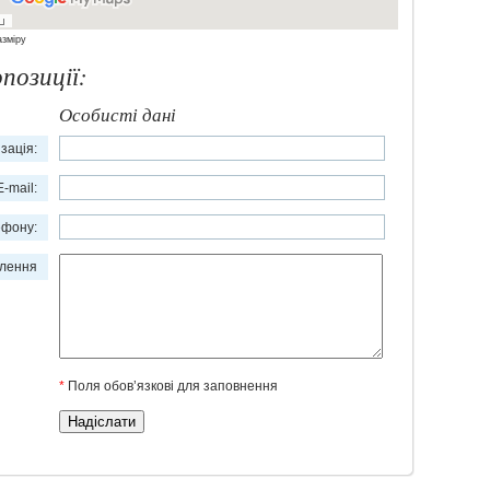
азмiру
позиції:
Особисті дані
ізація:
-mail:
ефону:
лення
*
Поля обов’язкові для заповнення