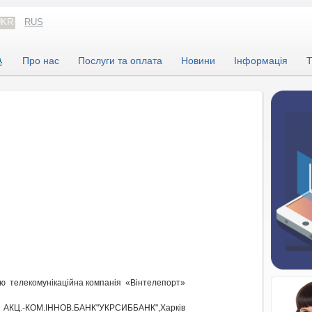
UKR
RUS
Про нас
Послуги та оплата
Новини
Інформація
Т
тю телекомунікаційна компанія «Вінтелепорт»
в АКЦ.-КОМ.ІННОВ.БАНК"УКРСИББАНК",Харкiв