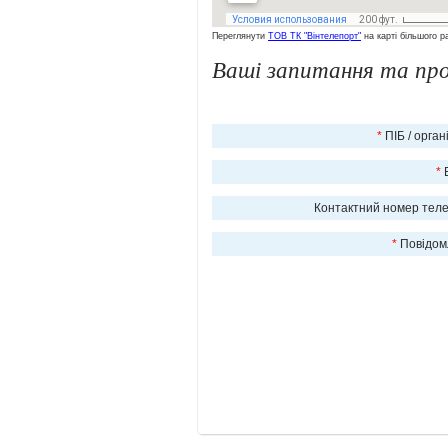
Переглянути
ТОВ ТК "Вiнтелепорт"
на картi бiльшого р
Ваші запитання та про
*
ПІБ / орган
*
E
Контактний номер тел
*
Повідом